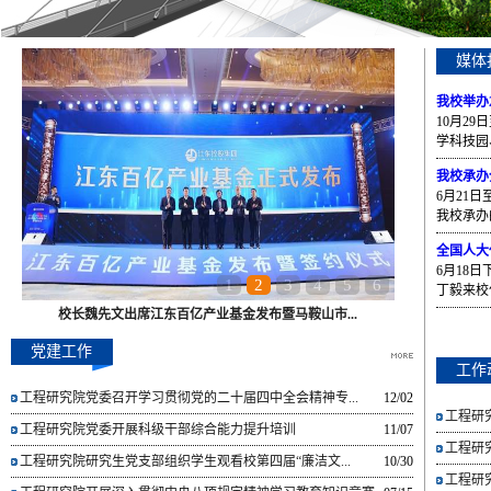
媒体
我校举办2
10月2
学科技园
我校承办
6月21
我校承办
全国人大
6月18
1
2
3
4
5
6
丁毅来校
校长魏先文出席江东百亿产业基金发布暨马鞍山市...
党建工作
工作
工程研究院党委召开学习贯彻党的二十届四中全会精神专...
12/02
工程研
工程研究院党委开展科级干部综合能力提升培训
11/07
工程研
工程研究院研究生党支部组织学生观看校第四届“廉洁文...
10/30
工程研